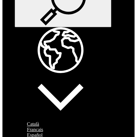
Català
Français
Español