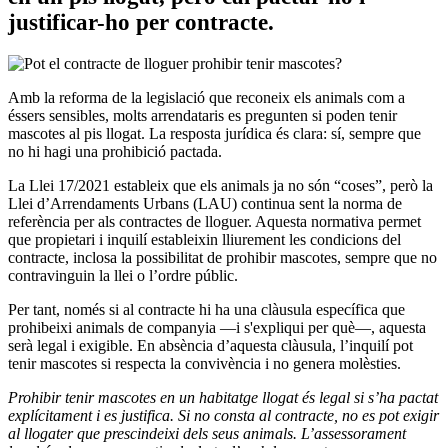
justificar-ho per contracte.
Amb la reforma de la legislació que reconeix els animals com a
éssers sensibles, molts arrendataris es pregunten si poden tenir
mascotes al pis llogat. La resposta jurídica és clara: sí, sempre que
no hi hagi una prohibició pactada.
La Llei 17/2021 estableix que els animals ja no són “coses”, però la
Llei d’Arrendaments Urbans (LAU) continua sent la norma de
referència per als contractes de lloguer. Aquesta normativa permet
que propietari i inquilí estableixin lliurement les condicions del
contracte, inclosa la possibilitat de prohibir mascotes, sempre que no
contravinguin la llei o l’ordre públic.
Per tant, només si al contracte hi ha una clàusula específica que
prohibeixi animals de companyia —i s'expliqui per què—, aquesta
serà legal i exigible. En absència d’aquesta clàusula, l’inquilí pot
tenir mascotes si respecta la convivència i no genera molèsties.
Prohibir tenir mascotes en un habitatge llogat és legal si s’ha pactat
explícitament i es justifica. Si no consta al contracte, no es pot exigir
al llogater que prescindeixi dels seus animals. L’assessorament