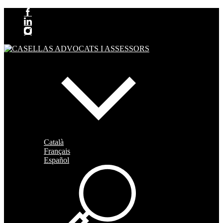
Català
Français
Español