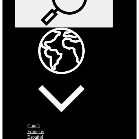
Català
Français
Español