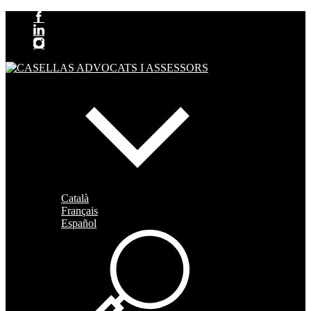
Català
Français
Español