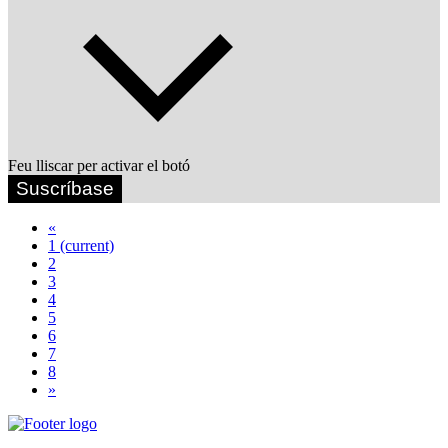
Feu lliscar per activar el botó
Suscríbase
«
1
(current)
2
3
4
5
6
7
8
»