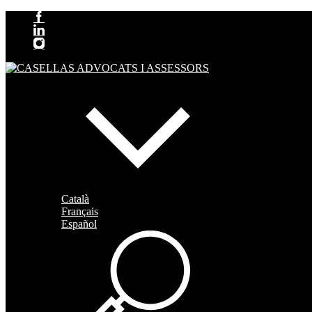
Català
Français
Español