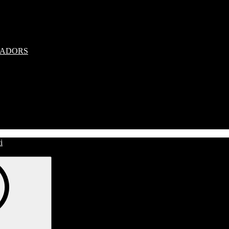
RADORS
i