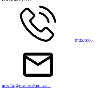
972510060
pcasellas@casellasadvocats.com