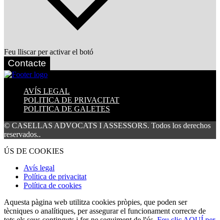
Feu lliscar per activar el botó
Contacte
AVÍS LEGAL
POLITICA DE PRIVACITAT
POLITICA DE GALETES
© CASELLAS ADVOCATS I ASSESSORS. Todos los derechos
reservados..
ÚS DE COOKIES
Avís legal
Política de privacitat
Política de cookies
Aquesta pàgina web utilitza cookies pròpies, que poden ser
tècniques o analítiques, per assegurar el funcionament correcte de
tots els seus continguts i fer-ne seguiment de l'ús.
Feu clic AQUÍ per