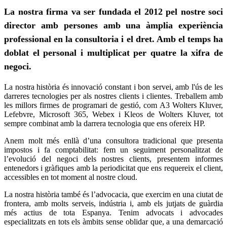
La nostra firma va ser fundada el 2012 pel nostre soci
director amb persones amb una àmplia experiència
professional en la consultoria i el dret. Amb el temps ha
doblat el personal i multiplicat per quatre la xifra de
negoci.
La nostra història és innovació constant i bon servei, amb l'ús de les
darreres tecnologies per als nostres clients i clientes. Treballem amb
les millors firmes de programari de gestió, com A3 Wolters Kluver,
Lefebvre, Microsoft 365, Webex i Kleos de Wolters Kluver, tot
sempre combinat amb la darrera tecnologia que ens ofereix HP.
Anem molt més enllà d’una consultora tradicional que presenta
impostos i fa comptabilitat: fem un seguiment personalitzat de
l’evolució del negoci dels nostres clients, presentem informes
entenedors i gràfiques amb la periodicitat que ens requereix el client,
accessibles en tot moment al nostre cloud.
La nostra història també és l’advocacia, que exercim en una ciutat de
frontera, amb molts serveis, indústria i, amb els jutjats de guàrdia
més actius de tota Espanya. Tenim advocats i advocades
especialitzats en tots els àmbits sense oblidar que, a una demarcació