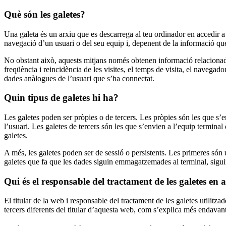
Què són les galetes?
Una galeta és un arxiu que es descarrega al teu ordinador en accedir 
navegació d’un usuari o del seu equip i, depenent de la informació que 
No obstant això, aquests mitjans només obtenen informació relacionada 
freqüència i reincidència de les visites, el temps de visita, el navegad
dades anàlogues de l’usuari que s’ha connectat.
Quin tipus de galetes hi ha?
Les galetes poden ser pròpies o de tercers. Les pròpies són les que s’en
l’usuari. Les galetes de tercers són les que s’envien a l’equip terminal 
galetes.
A més, les galetes poden ser de sessió o persistents. Les primeres só
galetes que fa que les dades siguin emmagatzemades al terminal, siguin
Qui és el responsable del tractament de les galetes e
El titular de la web i responsable del tractament de les galetes utilit
tercers diferents del titular d’aquesta web, com s’explica més endavant