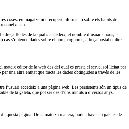
tres coses, emmagatzemi i recuperi informació sobre els hàbits de
 reconèixer-lo.
’adreça IP des de la qual s’accedeix, el nombre d’usuaris nous, la
n cap cas s’obtenen dades sobre el nom, cognoms, adreça postal o altres
 mateix editor de la web des del qual es presta el servei sol·licitat per
 per una altra entitat que tracta les dades obtingudes a través de les
re l’usuari accedeix a una pàgina web. Les persistents són un tipus de
able de la galeta, que pot ser des d’uns minuts a diversos anys.
gal d’aquesta pàgina. De la mateixa manera, poden haver-hi galetes de