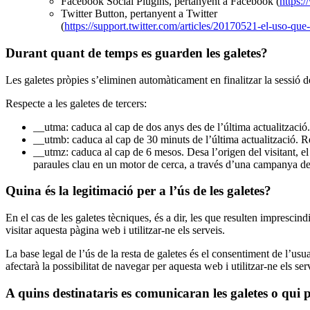
Facebook Social Plugins, pertanyent a Facebook (
https:
Twitter Button, pertanyent a Twitter
(
https://support.twitter.com/articles/20170521-el-uso-que
Durant quant de temps es guarden les galetes?
Les galetes pròpies s’eliminen automàticament en finalitzar la sessió de
Respecte a les galetes de tercers:
__utma: caduca al cap de dos anys des de l’última actualització. 
__utmb: caduca al cap de 30 minuts de l’última actualització. R
__utmz: caduca al cap de 6 mesos. Desa l’origen del visitant, el 
paraules clau en un motor de cerca, a través d’una campanya de 
Quina és la legitimació per a l’ús de les galetes?
En el cas de les galetes tècniques, és a dir, les que resulten imprescind
visitar aquesta pàgina web i utilitzar-ne els serveis.
La base legal de l’ús de la resta de galetes és el consentiment de l’us
afectarà la possibilitat de navegar per aquesta web i utilitzar-ne els se
A quins destinataris es comunicaran les galetes o qui 