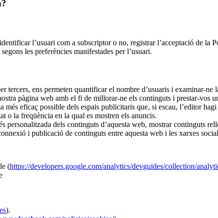
n?
dentificar l’usuari com a subscriptor o no, registrar l’acceptació de la Pol
 segons les preferències manifestades per l’usuari.
er tercers, ens permeten quantificar el nombre d’usuaris i examinar-ne la
 nostra pàgina web amb el fi de millorar-ne els continguts i prestar-vos un
 més eficaç possible dels espais publicitaris que, si escau, l’editor hag
tat o la freqüència en la qual es mostren els anuncis.
personalitzada dels continguts d’aquesta web, mostrar continguts rellevan
 connexió i publicació de continguts entre aquesta web i les xarxes social
le (
https://developers.google.com/analytics/devguides/collection/analyt
e
es
).