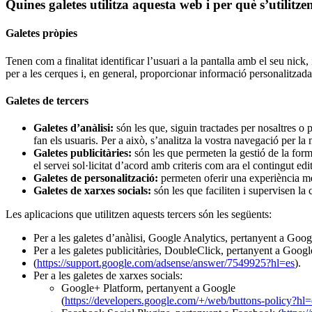
Quines galetes utilitza aquesta web i per què s’utilitze
Galetes pròpies
Tenen com a finalitat identificar l’usuari a la pantalla amb el seu nick, i
per a les cerques i, en general, proporcionar informació personalitzada
Galetes de tercers
Galetes d’anàlisi:
són les que, siguin tractades per nosaltres o p
fan els usuaris. Per a això, s’analitza la vostra navegació per la
Galetes publicitàries:
són les que permeten la gestió de la forma
el servei sol·licitat d’acord amb criteris com ara el contingut edi
Galetes de personalització:
permeten oferir una experiència més 
Galetes de xarxes socials:
són les que faciliten i supervisen la
Les aplicacions que utilitzen aquests tercers són les següents:
Per a les galetes d’anàlisi, Google Analytics, pertanyent a Goog
Per a les galetes publicitàries, DoubleClick, pertanyent a Googl
(
https://support.google.com/adsense/answer/7549925?hl=es
).
Per a les galetes de xarxes socials:
Google+ Platform, pertanyent a Google
(
https://developers.google.com/+/web/buttons-policy?hl=