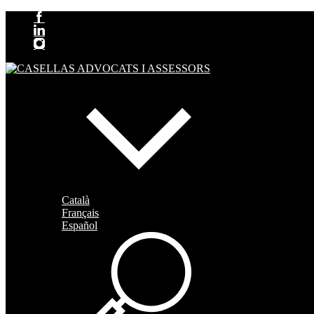
Català
Français
Español