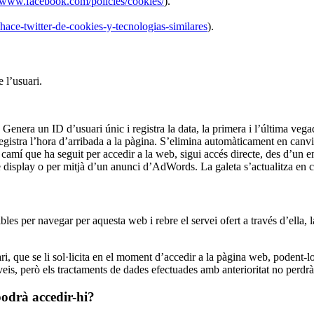
//www.facebook.com/policies/cookies/
).
-hace-twitter-de-cookies-y-tecnologias-similares
).
 l’usuari.
Genera un ID d’usuari únic i registra la data, la primera i l’última vegad
egistra l’hora d’arribada a la pàgina. S’elimina automàticament en canv
camí que ha seguit per accedir a la web, sigui accés directe, des d’un en
display o per mitjà d’un anunci d’AdWords. La galeta s’actualitza en ca
ibles per navegar per aquesta web i rebre el servei ofert a través d’ella, l
uari, que se li sol·licita en el moment d’accedir a la pàgina web, poden
rveis, però els tractaments de dades efectuades amb anterioritat no perdrà
podrà accedir-hi?