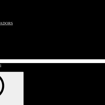
RADORS
i