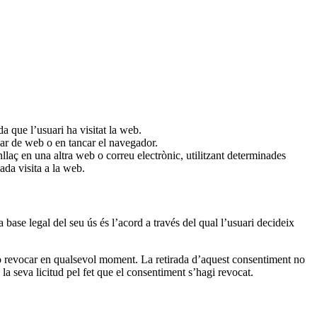
a que l’usuari ha visitat la web.
iar de web o en tancar el navegador.
llaç en una altra web o correu electrònic, utilitzant determinades
da visita a la web.
a base legal del seu ús és l’acord a través del qual l’usuari decideix
t-lo revocar en qualsevol moment. La retirada d’aquest consentiment no
 la seva licitud pel fet que el consentiment s’hagi revocat.