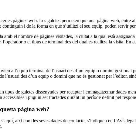
a certes pàgines web. Les galetes permeten que una pàgina web, entre al
continguin i de la forma en què s’utilitzi el seu equip, poden servir per
amb el nombre de pàgines visitades, la ciutat a la qual està assignada l
or, l’operador o el tipus de terminal des del qual es realitza la visita. E
vien a l’equip terminal de l’usuari des d’un equip o domini gestionat pel
de l’usuari des d’un equip o domini que no és gestionat per l’editor, sinó
n un tipus de galetes dissenyades per recaptar i emmagatzemar dades ment
 accessibles i puguin ser tractades durant un període definit pel respons
n aquesta pàgina web?
zades aquí, així com les seves dades de contacte, s’indiquen en l’Avís le
.