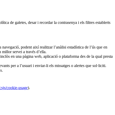
ítica de galetes, desar i recordar la contrasenya i els filtres establerts
 navegació, podent així realitzar l’anàlisi estadística de l’ús que en
 millor servei a través d’ella.
i inclòs en una pàgina web, aplicació o plataforma des de la qual presta
ts per a l’usuari i enviar-li els missatges o alertes que sol·liciti.
s.
icsjs/cookie-usage
).