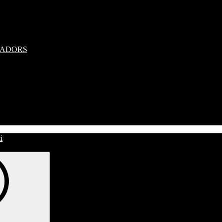
RADORS
i