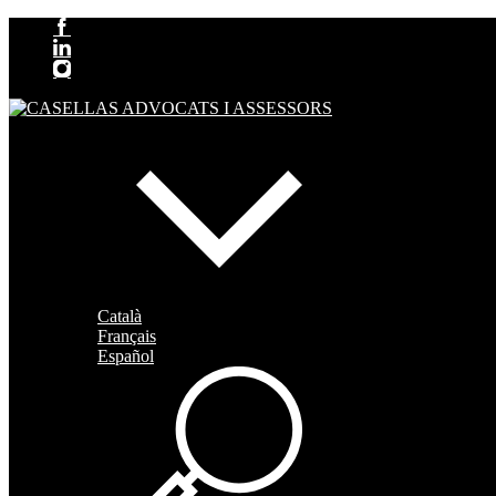
Català
Français
Español