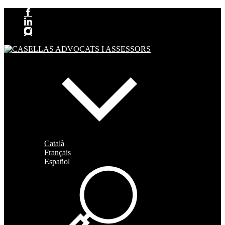
Català
Français
Español