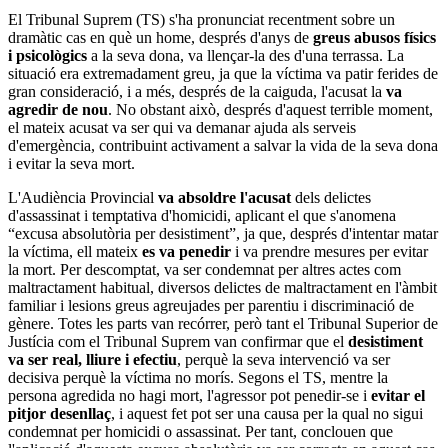
El Tribunal Suprem (TS) s'ha pronunciat recentment sobre un
dramàtic cas en què un home, després d'anys de
greus abusos físics
i psicològics
a la seva dona, va llençar-la des d'una terrassa. La
situació era extremadament greu, ja que la víctima va patir ferides de
gran consideració, i a més, després de la caiguda, l'acusat la
va
agredir de nou
. No obstant això, després d'aquest terrible moment,
el mateix acusat va ser qui va demanar ajuda als serveis
d'emergència, contribuint activament a salvar la vida de la seva dona
i evitar la seva mort.
L'Audiència Provincial
va absoldre l'acusat
dels delictes
d'assassinat i temptativa d'homicidi, aplicant el que s'anomena
“excusa absolutòria per desistiment”, ja que, després d'intentar matar
la víctima, ell mateix
es va penedir
i va prendre mesures per evitar
la mort. Per descomptat, va ser condemnat per altres actes com
maltractament habitual, diversos delictes de maltractament en l'àmbit
familiar i lesions greus agreujades per parentiu i discriminació de
gènere. Totes les parts van recórrer, però tant el Tribunal Superior de
Justícia com el Tribunal Suprem van confirmar que el
desistiment
va ser real, lliure i efectiu
, perquè la seva intervenció va ser
decisiva perquè la víctima no morís. Segons el TS, mentre la
persona agredida no hagi mort, l'agressor pot penedir-se i
evitar el
pitjor desenllaç
, i aquest fet pot ser una causa per la qual no sigui
condemnat per homicidi o assassinat. Per tant, conclouen que