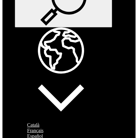
Català
Français
Español