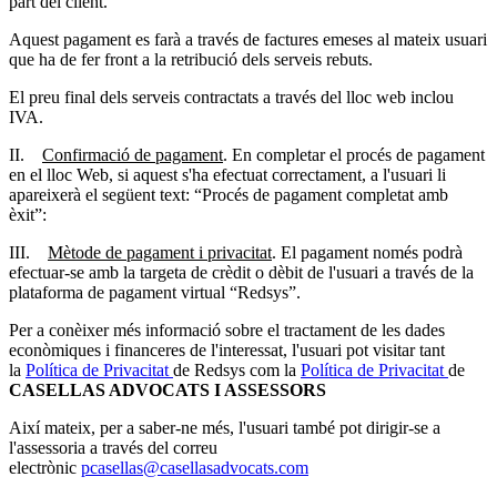
part del client.
Aquest pagament es farà a través de factures emeses al mateix usuari
que ha de fer front a la retribució dels serveis rebuts.
El preu final dels serveis contractats a través del lloc web inclou
IVA.
II.
Confirmació de pagament
. En completar el procés de pagament
en el lloc Web, si aquest s'ha efectuat correctament, a l'usuari li
apareixerà el següent text: “Procés de pagament completat amb
èxit”:
III.
Mètode de pagament i privacitat
. El pagament només podrà
efectuar-se amb la targeta de crèdit o dèbit de l'usuari a través de la
plataforma de pagament virtual “Redsys”.
Per a conèixer més informació sobre el tractament de les dades
econòmiques i financeres de l'interessat, l'usuari pot visitar tant
la
Política de Privacitat
de Redsys com la
Política de Privacitat
de
CASELLAS ADVOCATS I ASSESSORS
Així mateix, per a saber-ne més, l'usuari també pot dirigir-se a
l'assessoria a través del correu
electrònic
pcasellas@casellasadvocats.com