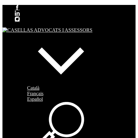
Català
Français
Español