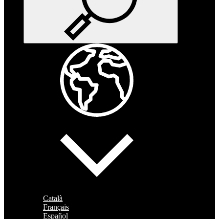
Català
Français
Español