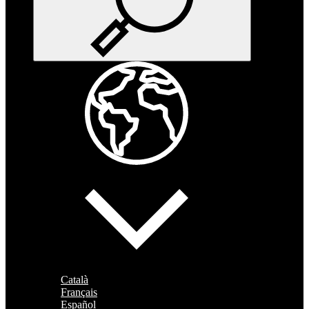
Català
Français
Español