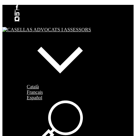
Català
Français
Español