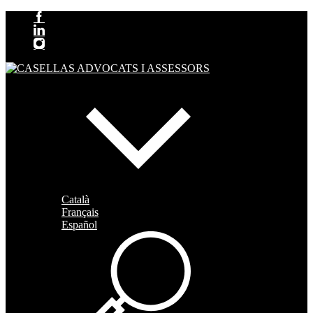
Català
Français
Español