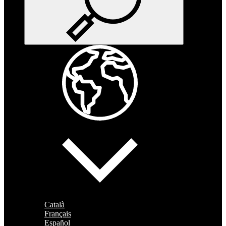
Català
Français
Español