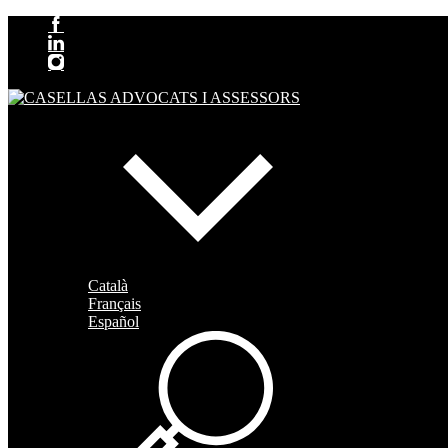
Català
Français
Español