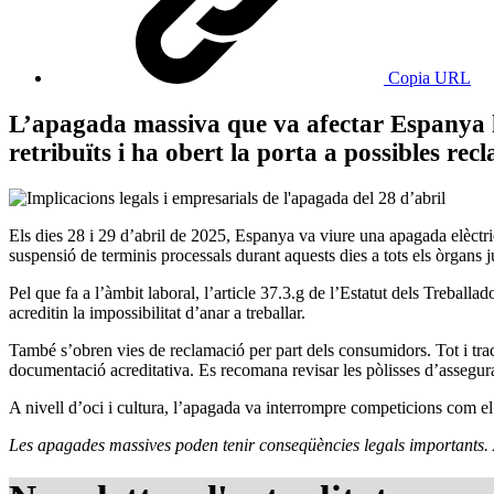
Copia URL
L’apagada massiva que va afectar Espanya ha
retribuïts i ha obert la porta a possibles re
Els dies 28 i 29 d’abril de 2025, Espanya va viure una apagada elèctri
suspensió de terminis processals durant aquests dies a tots els òrgans 
Pel que fa a l’àmbit laboral, l’article 37.3.g de l’Estatut dels Trebal
acreditin la impossibilitat d’anar a treballar.
També s’obren vies de reclamació per part dels consumidors. Tot i tract
documentació acreditativa. Es recomana revisar les pòlisses d’assegura
A nivell d’oci i cultura, l’apagada va interrompre competicions com e
Les apagades massives poden tenir conseqüències legals importants. A