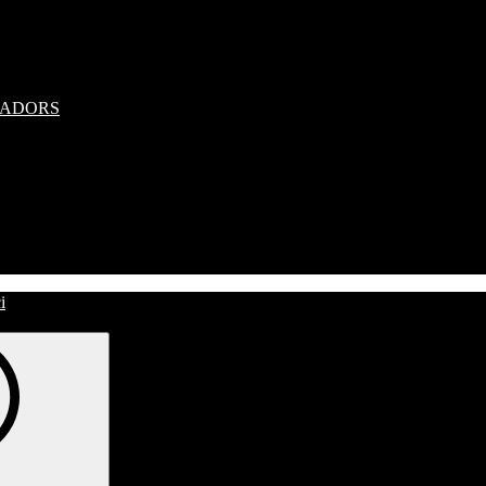
RADORS
i