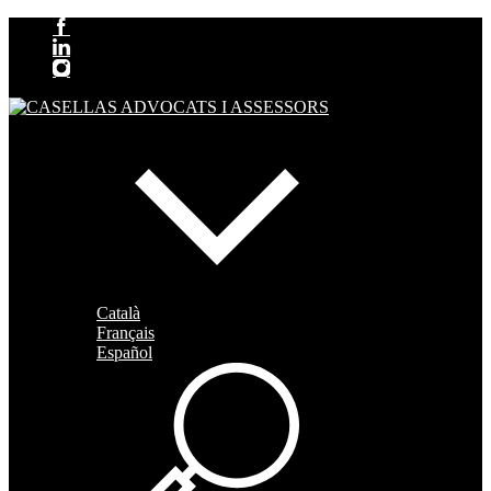
Català
Français
Español