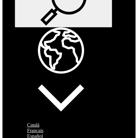
Català
Français
Español