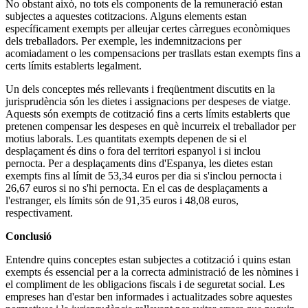
No obstant això, no tots els components de la remuneració estan
subjectes a aquestes cotitzacions. Alguns elements estan
específicament exempts per alleujar certes càrregues econòmiques
dels treballadors. Per exemple, les indemnitzacions per
acomiadament o les compensacions per trasllats estan exempts fins a
certs límits establerts legalment.
Un dels conceptes més rellevants i freqüentment discutits en la
jurisprudència són les dietes i assignacions per despeses de viatge.
Aquests són exempts de cotització fins a certs límits establerts que
pretenen compensar les despeses en què incurreix el treballador per
motius laborals. Les quantitats exempts depenen de si el
desplaçament és dins o fora del territori espanyol i si inclou
pernocta. Per a desplaçaments dins d'Espanya, les dietes estan
exempts fins al límit de 53,34 euros per dia si s'inclou pernocta i
26,67 euros si no s'hi pernocta. En el cas de desplaçaments a
l'estranger, els límits són de 91,35 euros i 48,08 euros,
respectivament.
Conclusió
Entendre quins conceptes estan subjectes a cotització i quins estan
exempts és essencial per a la correcta administració de les nòmines i
el compliment de les obligacions fiscals i de seguretat social. Les
empreses han d'estar ben informades i actualitzades sobre aquestes