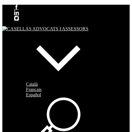
Català
Français
Español