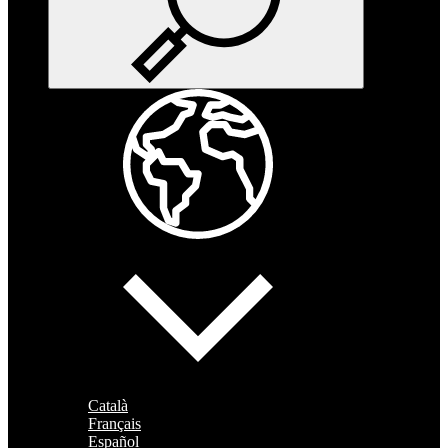
Català
Français
Español