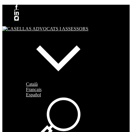
Català
Français
Español