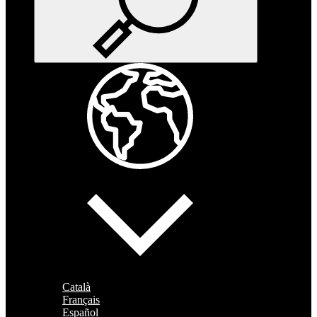
Català
Français
Español