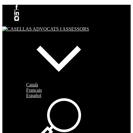
Català
Français
Español