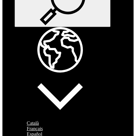
Català
Français
Español