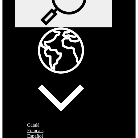
Català
Français
Español