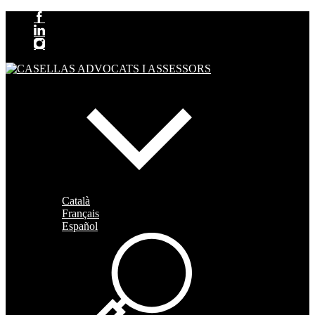
Català
Français
Español