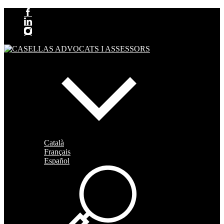
Català
Français
Español