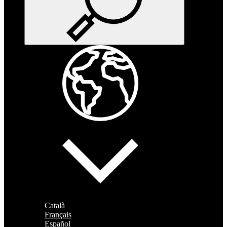
Català
Français
Español