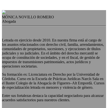
MÓNICA NOVILLO ROMERO
Abogada
Letrada en ejercicio desde 2010. En nuestra firma está al cargo de
los asuntos relacionados con derecho civil, familia, arrendamientos,
comunidades de propietarios, sucesiones, y ejecuciones de títulos
judiciales y no judiciales. En el ámbito del derecho mercantil se
ocupa de constitución de sociedades, y en el fiscal, de gestión de
impuestos de transmisiones patrimoniales, actos jurídicos y
operaciones societarias.
Su formación es: Licenciatura en Derecho por la Universidad de
Córdoba. Curso en la Escuela de Prácticas Jurídicas Narcís Sala en
el Ilustre Colegio de la Abogacía de Figueres–Alt Empordà. Cursos
de especialización letrada en menores y violencia de género.
Entre sus fortalezas destaca la capacidad negociadora para alcanzar
acuerdos satisfactorios para nuestros clientes.