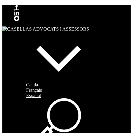
Català
Français
Español