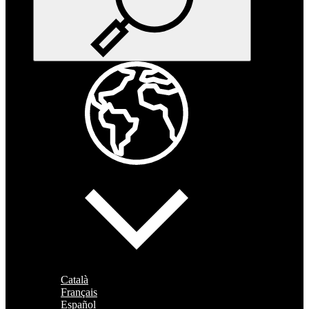
Català
Français
Español