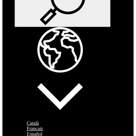
Català
Français
Español