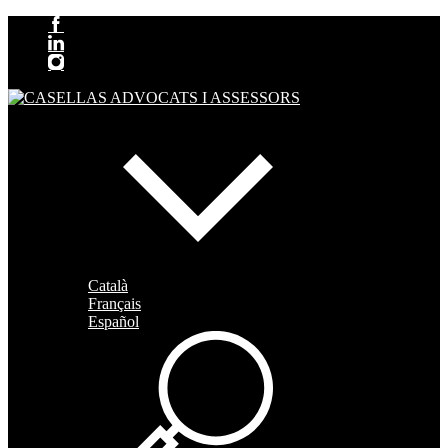
Català
Français
Español