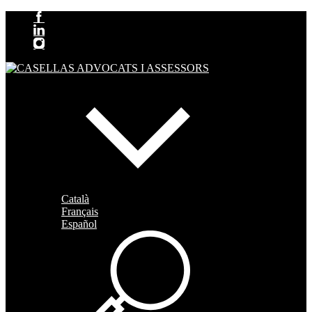
Català
Français
Español