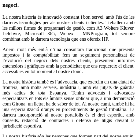
negoci.
La nostra història és innovació constant i bon servei, amb l'ús de les
darreres tecnologies per als nostres clients i clientes. Treballem amb
les millors firmes de programari de gestió, com A3 Wolters Kluver,
Lefebvre, Microsoft 365, Webex i MNProgram, tot sempre
combinat amb la darrera tecnologia que ens ofereix HP.
Anem molt més enllà d’una consultora tradicional que presenta
impostos i fa comptabilitat: fem un seguiment personalitzat de
l’evolució del negoci dels nostres clients, presentem informes
entenedors i gràfiques amb la periodicitat que ens requereix el client,
accessibles en tot moment al nostre cloud.
La nostra història també és l’advocacia, que exercim en una ciutat de
frontera, amb molts serveis, indústria i, amb els jutjats de guàrdia
més actius de tota Espanya. Tenim advocats i advocades
especialitzats en tots els àmbits sense oblidar que, a una demarcació
com Girona, un lletrat ha de saber de tot. Al nostre camí, també hi ha
una especialització d’anys en procediments de gestió tributària. La
darrera incorporació al nostre portafolis és el dret esportiu, amb
consells, redacció de contractes i defensa de litigis davant la
jurisdicció esportiva.
La nostra història són les persones que formen part del nostre equip.