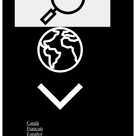
Català
Français
Español